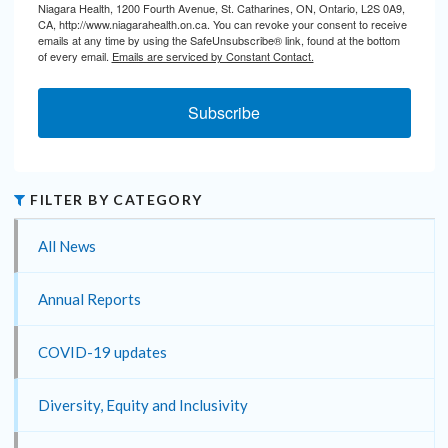
Niagara Health, 1200 Fourth Avenue, St. Catharines, ON, Ontario, L2S 0A9,
CA, http://www.niagarahealth.on.ca. You can revoke your consent to receive
emails at any time by using the SafeUnsubscribe® link, found at the bottom
of every email.
Emails are serviced by Constant Contact.
Subscribe
FILTER BY CATEGORY
All News
Annual Reports
COVID-19 updates
Diversity, Equity and Inclusivity