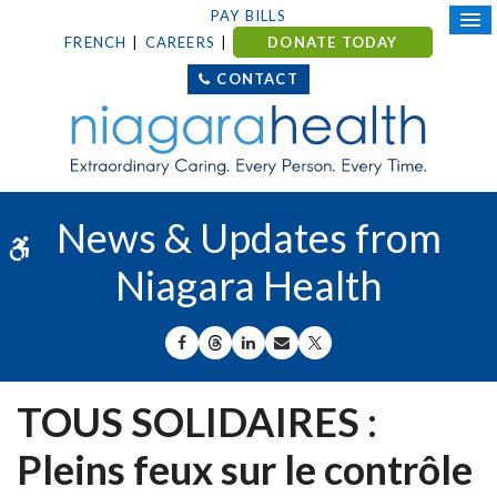
PAY BILLS
FRENCH
CAREERS
DONATE TODAY
CONTACT
News & Updates from
Accessible Version
Niagara Health
SHARE ON FACEBOOK
SHARE ON THREADS
SHARE ON LINKEDIN
SHARE BY EMAIL
SHARE ON X
TOUS SOLIDAIRES :
Pleins feux sur le contrôle