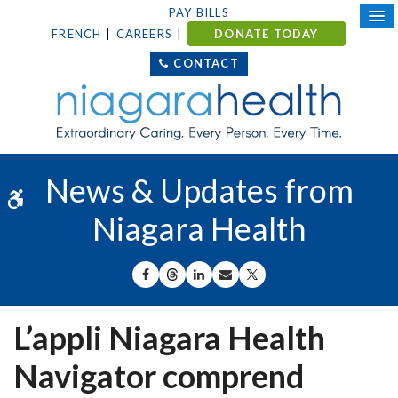
PAY BILLS
FRENCH
CAREERS
DONATE TODAY
CONTACT
News & Updates from
Accessible Version
Niagara Health
SHARE ON FACEBOOK
SHARE ON THREADS
SHARE ON LINKEDIN
SHARE BY EMAIL
SHARE ON X
L’appli Niagara Health
Navigator comprend