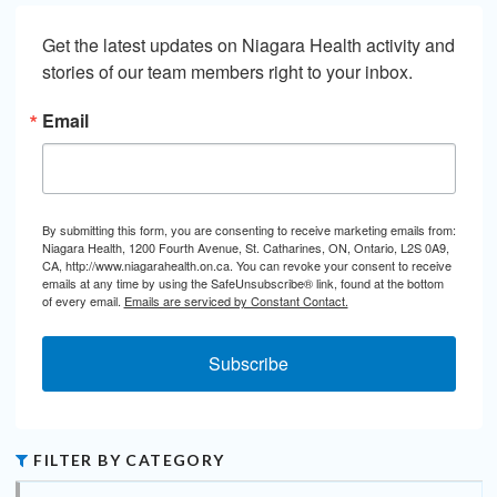
Get the latest updates on Niagara Health activity and 
stories of our team members right to your inbox.
Email
By submitting this form, you are consenting to receive marketing emails from:
Niagara Health, 1200 Fourth Avenue, St. Catharines, ON, Ontario, L2S 0A9,
CA, http://www.niagarahealth.on.ca. You can revoke your consent to receive
emails at any time by using the SafeUnsubscribe® link, found at the bottom
of every email.
Emails are serviced by Constant Contact.
Subscribe
FILTER BY CATEGORY