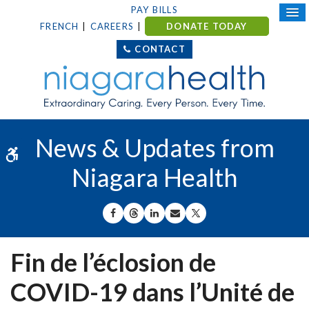
PAY BILLS
FRENCH
CAREERS
DONATE TODAY
CONTACT
News & Updates from
Accessible Version
Niagara Health
SHARE ON FACEBOOK
SHARE ON THREADS
SHARE ON LINKEDIN
SHARE BY EMAIL
SHARE ON X
Fin de l’éclosion de
COVID-19 dans l’Unité de