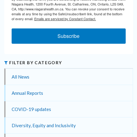
Niagara Health, 1200 Fourth Avenue, St. Catharines, ON, Ontario, L2S 0A9,
CA, http://www.niagarahealth.on.ca. You can revoke your consent to receive
emails at any time by using the SafeUnsubscribe® link, found at the bottom
of every email.
Emails are serviced by Constant Contact.
Subscribe
FILTER BY CATEGORY
All News
Annual Reports
COVID-19 updates
Diversity, Equity and Inclusivity