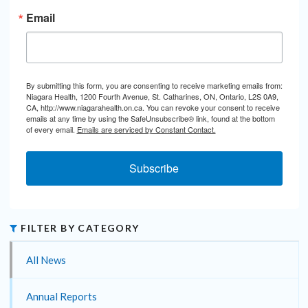
Email
By submitting this form, you are consenting to receive marketing emails from:
Niagara Health, 1200 Fourth Avenue, St. Catharines, ON, Ontario, L2S 0A9,
CA, http://www.niagarahealth.on.ca. You can revoke your consent to receive
emails at any time by using the SafeUnsubscribe® link, found at the bottom
of every email.
Emails are serviced by Constant Contact.
Subscribe
FILTER BY CATEGORY
All News
Annual Reports