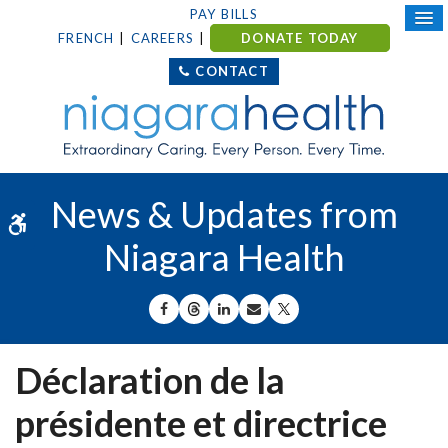
PAY BILLS
FRENCH
CAREERS
DONATE TODAY
CONTACT
News & Updates from
Accessible Version
Niagara Health
SHARE ON FACEBOOK
SHARE ON THREADS
SHARE ON LINKEDIN
SHARE BY EMAIL
SHARE ON X
Déclaration de la
présidente et directrice