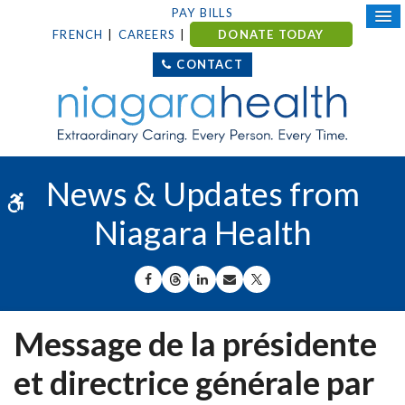
PAY BILLS
FRENCH
CAREERS
DONATE TODAY
CONTACT
News & Updates from
Accessible Version
Niagara Health
SHARE ON FACEBOOK
SHARE ON THREADS
SHARE ON LINKEDIN
SHARE BY EMAIL
SHARE ON X
Message de la présidente
et directrice générale par