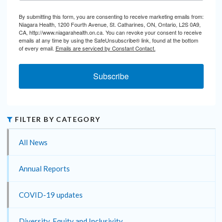
By submitting this form, you are consenting to receive marketing emails from:
Niagara Health, 1200 Fourth Avenue, St. Catharines, ON, Ontario, L2S 0A9,
CA, http://www.niagarahealth.on.ca. You can revoke your consent to receive
emails at any time by using the SafeUnsubscribe® link, found at the bottom
of every email.
Emails are serviced by Constant Contact.
Subscribe
FILTER BY CATEGORY
All News
Annual Reports
COVID-19 updates
Diversity, Equity and Inclusivity