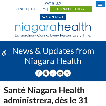
PAY BILLS
FRENCH
CAREERS
DONATE TODAY
CONTACT
News & Updates from
Accessible Version
Niagara Health
SHARE ON FACEBOOK
SHARE ON THREADS
SHARE ON LINKEDIN
SHARE BY EMAIL
SHARE ON X
Santé Niagara Health
administrera, dès le 31