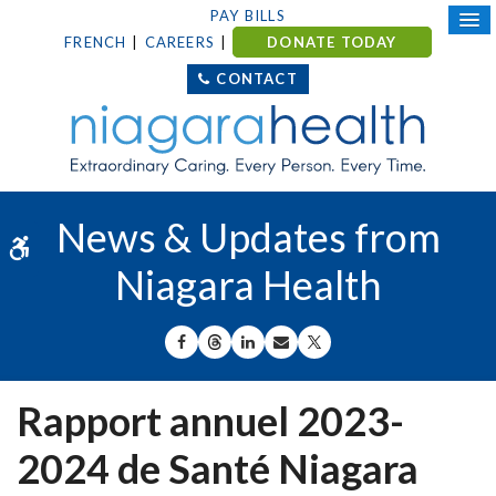
PAY BILLS
FRENCH
CAREERS
DONATE TODAY
CONTACT
News & Updates from
Accessible Version
Niagara Health
SHARE ON FACEBOOK
SHARE ON THREADS
SHARE ON LINKEDIN
SHARE BY EMAIL
SHARE ON X
Rapport annuel 2023-
2024 de Santé Niagara