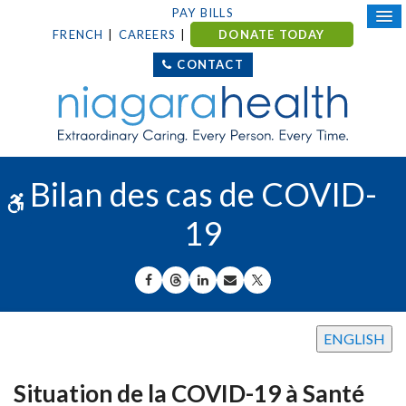
PAY BILLS
FRENCH
CAREERS
DONATE TODAY
CONTACT
Bilan des cas de COVID-
Accessible Version
19
SHARE ON FACEBOOK
SHARE ON THREADS
SHARE ON LINKEDIN
SHARE BY EMAIL
SHARE ON X
ENGLISH
Situation de la COVID-19 à Santé